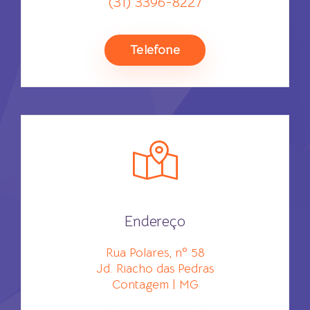
(31) 3396-8227
Telefone
Endereço
Rua Polares, nº 58
Jd. Riacho das Pedras
Contagem | MG